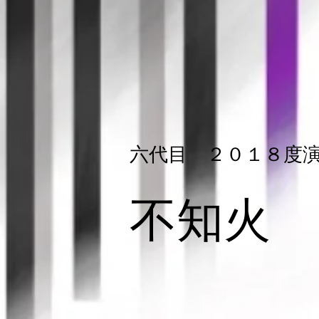
​六代目 ２０１８度
​不知火