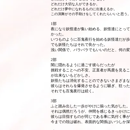
どれだけ大切な人ができるか。
どれだけ夢中になれるものに出逢えるか。
この演舞がその手助けをしてくれたらいいと思う
1部
夜になり妖怪達が集い始める、妖怪達にとって
かった。
いつものように百鬼夜行を始める妖怪達だが歩
でも妖怪たちはそれで良かった。
浅い関係で、バラバラでもいいのだと、何の変
2部
闇に隠れるように過ごす彼らだったが
挑戦することへの不安、正直者が馬鹿を見るこ
が出来ないもどかしさ。
妖怪たちは消化することのできないさまざまな
彼らはそれらを爆発させるように騒ぎ、狂った
それでも百鬼夜行は続く。
3部
ふと踏み出した一歩がやけに揃った気がした。
それは偶然だろうが、仲間を感じるきっかけに
彼らは目指すものが同じである事に気付く事が
今までの殻は破れ、表面的な関係はいつしか深